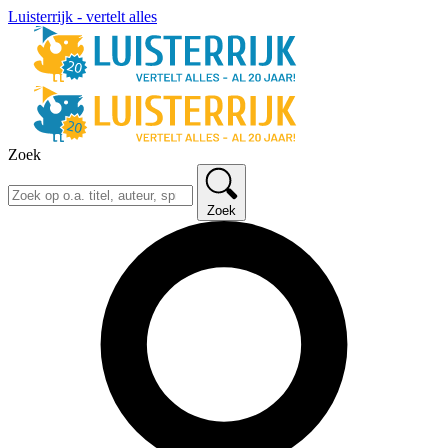
Luisterrijk - vertelt alles
Zoek
Zoek