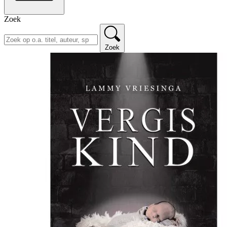
Zoek
Zoek