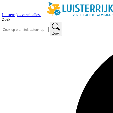
Luisterrijk - vertelt alles
Zoek
Zoek