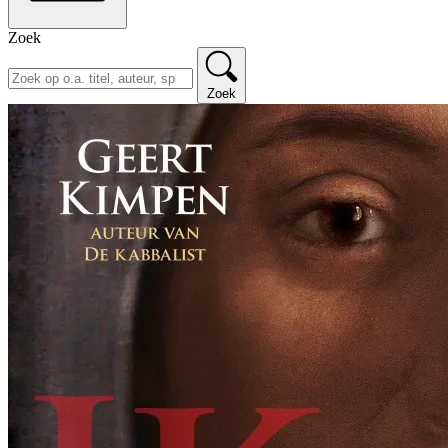
Zoek
Zoek