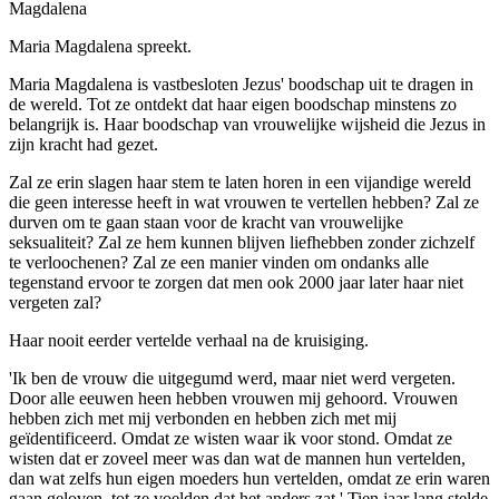
Magdalena
Maria Magdalena spreekt.
Maria Magdalena is vastbesloten Jezus' boodschap uit te dragen in
de wereld. Tot ze ontdekt dat haar eigen boodschap minstens zo
belangrijk is. Haar boodschap van vrouwelijke wijsheid die Jezus in
zijn kracht had gezet.
Zal ze erin slagen haar stem te laten horen in een vijandige wereld
die geen interesse heeft in wat vrouwen te vertellen hebben? Zal ze
durven om te gaan staan voor de kracht van vrouwelijke
seksualiteit? Zal ze hem kunnen blijven liefhebben zonder zichzelf
te verloochenen? Zal ze een manier vinden om ondanks alle
tegenstand ervoor te zorgen dat men ook 2000 jaar later haar niet
vergeten zal?
Haar nooit eerder vertelde verhaal na de kruisiging.
'Ik ben de vrouw die uitgegumd werd, maar niet werd vergeten.
Door alle eeuwen heen hebben vrouwen mij gehoord. Vrouwen
hebben zich met mij verbonden en hebben zich met mij
geïdentificeerd. Omdat ze wisten waar ik voor stond. Omdat ze
wisten dat er zoveel meer was dan wat de mannen hun vertelden,
dan wat zelfs hun eigen moeders hun vertelden, omdat ze erin waren
gaan geloven, tot ze voelden dat het anders zat.' Tien jaar lang stelde