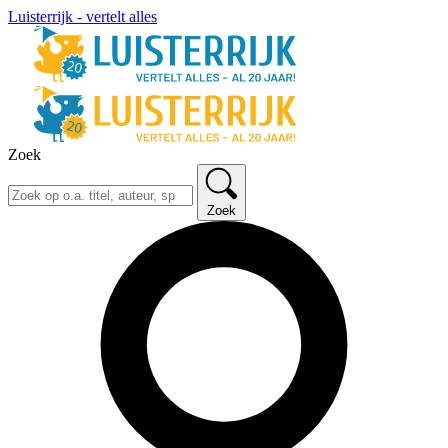
Luisterrijk - vertelt alles
Zoek
Zoek