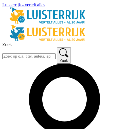
Luisterrijk - vertelt alles
Zoek
Zoek