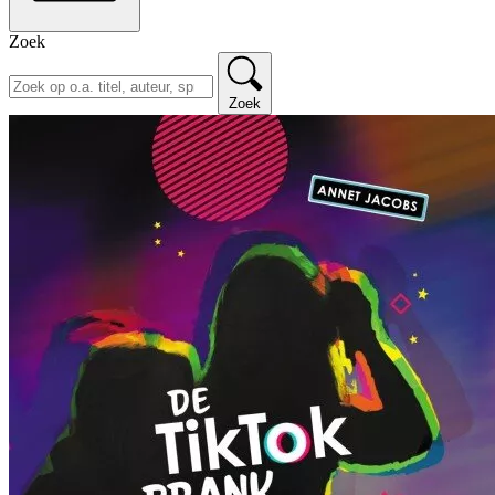
Zoek
Zoek