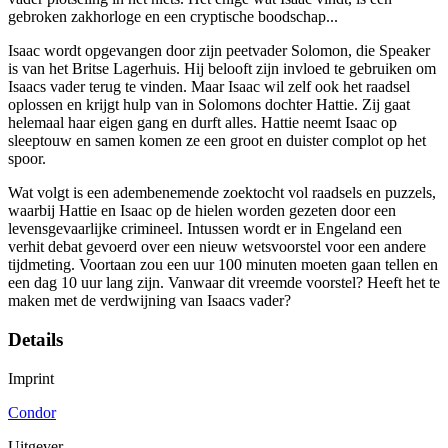
gebroken zakhorloge en een cryptische boodschap...
Isaac wordt opgevangen door zijn peetvader Solomon, die Speaker
is van het Britse Lagerhuis. Hij belooft zijn invloed te gebruiken om
Isaacs vader terug te vinden. Maar Isaac wil zelf ook het raadsel
oplossen en krijgt hulp van in Solomons dochter Hattie. Zij gaat
helemaal haar eigen gang en durft alles. Hattie neemt Isaac op
sleeptouw en samen komen ze een groot en duister complot op het
spoor.
Wat volgt is een adembenemende zoektocht vol raadsels en puzzels,
waarbij Hattie en Isaac op de hielen worden gezeten door een
levensgevaarlijke crimineel. Intussen wordt er in Engeland een
verhit debat gevoerd over een nieuw wetsvoorstel voor een andere
tijdmeting. Voortaan zou een uur 100 minuten moeten gaan tellen en
een dag 10 uur lang zijn. Vanwaar dit vreemde voorstel? Heeft het te
maken met de verdwijning van Isaacs vader?
Details
Imprint
Condor
Uitgever