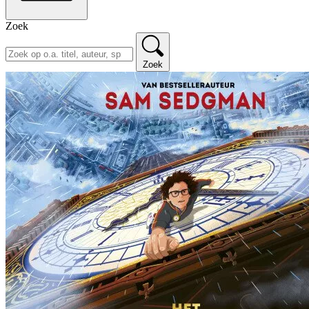
Zoek
Zoek