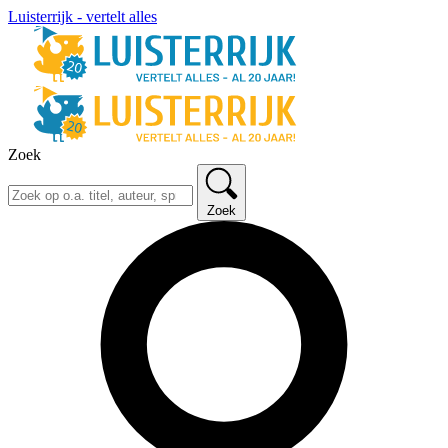
Luisterrijk - vertelt alles
Zoek
Zoek