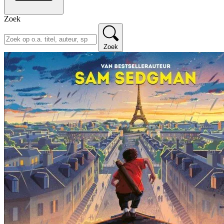
Zoek
Zoek