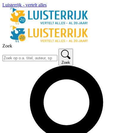
Luisterrijk - vertelt alles
Zoek
Zoek