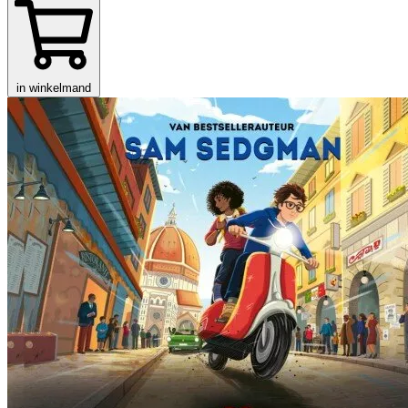
in winkelmand