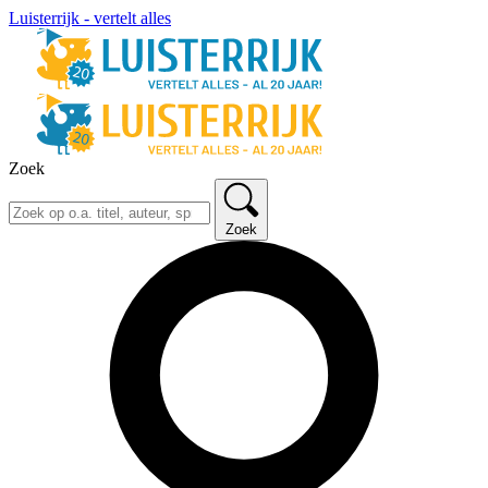
Luisterrijk - vertelt alles
Zoek
Zoek