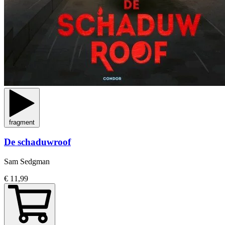
fragment
De schaduwroof
Sam Sedgman
€ 11,99