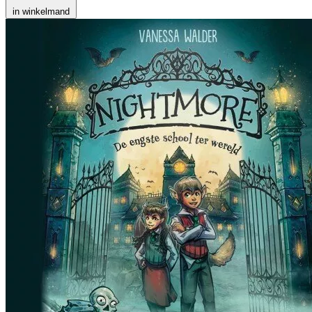
in winkelmand