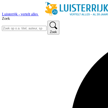
Luisterrijk - vertelt alles
Zoek
Zoek