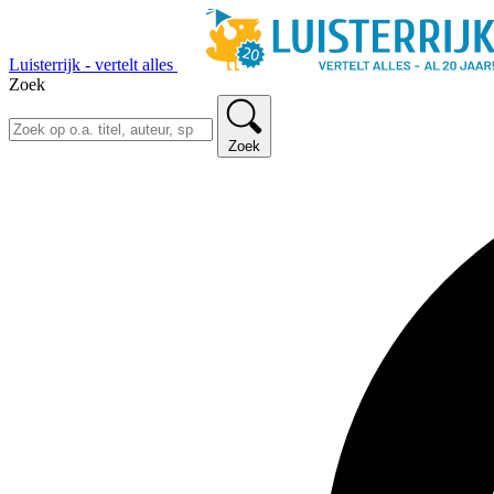
Luisterrijk - vertelt alles
Zoek
Zoek