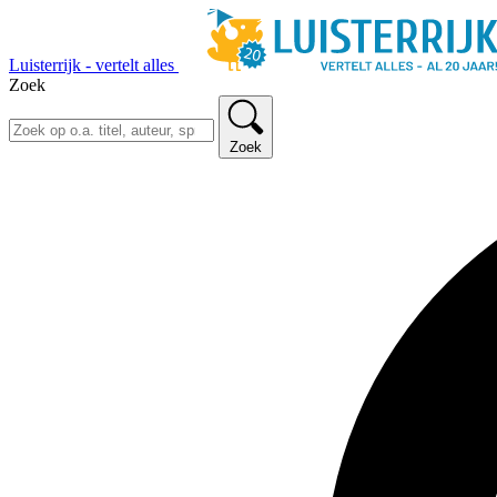
Luisterrijk - vertelt alles
Zoek
Zoek