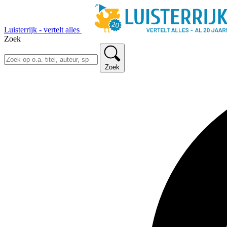
Luisterrijk - vertelt alles
Zoek
Zoek