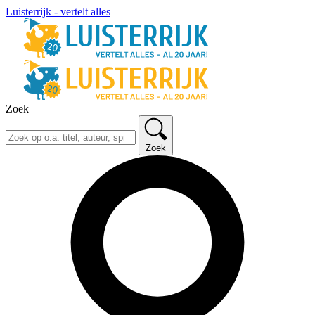
Luisterrijk - vertelt alles
Zoek
Zoek