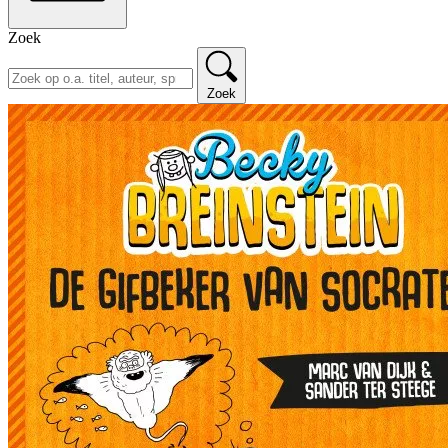
Zoek
Zoek