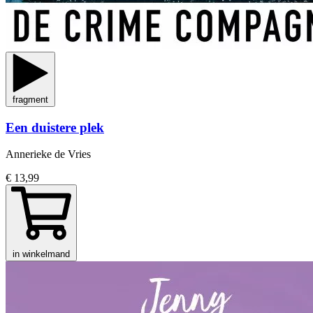
fragment
Een duistere plek
Annerieke de Vries
€ 13,99
in winkelmand