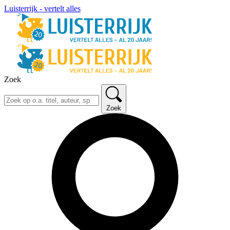
Luisterrijk - vertelt alles
Zoek
Zoek