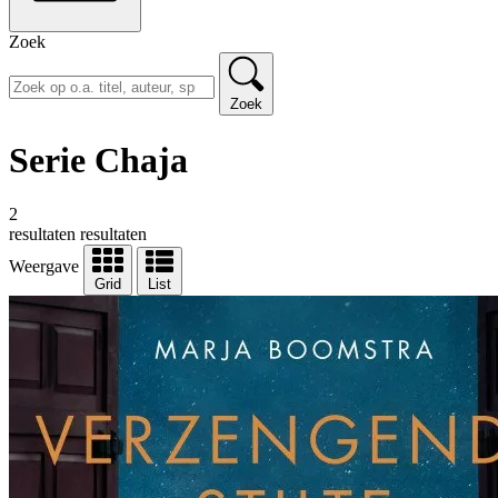
Zoek
Zoek
Serie Chaja
2
resultaten
resultaten
Weergave
Grid
List