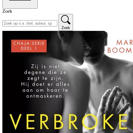
Zoek
Zoek