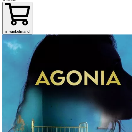
in winkelmand