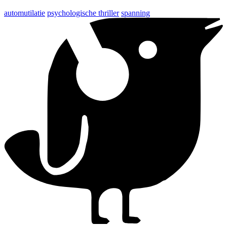
automutilatie
psychologische thriller
spanning