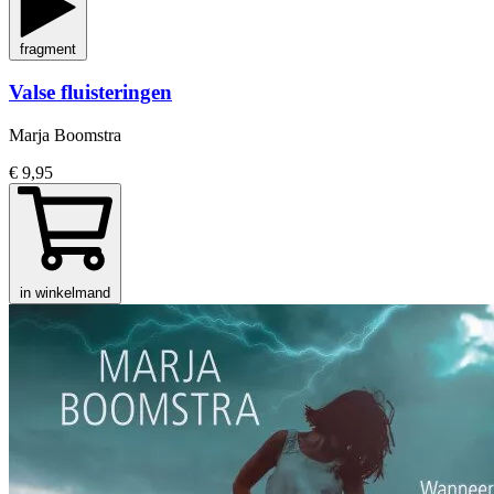
fragment
Valse fluisteringen
Marja Boomstra
€ 9,95
in winkelmand