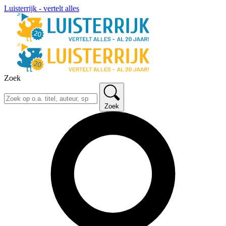
Luisterrijk - vertelt alles
Zoek
Zoek