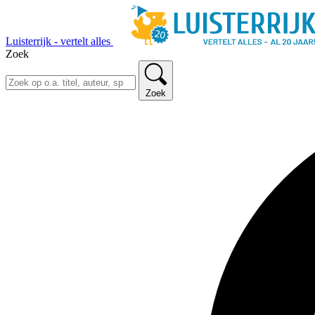
Luisterrijk - vertelt alles
Zoek
Zoek