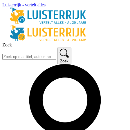
Luisterrijk - vertelt alles
Zoek
Zoek