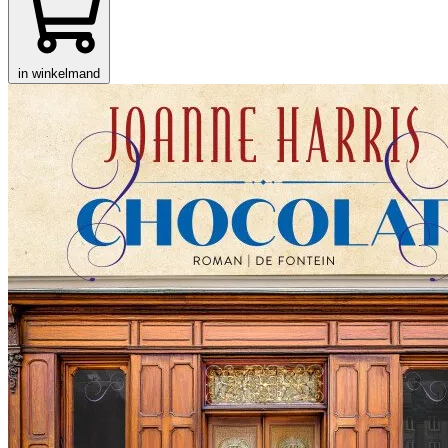
in winkelmand