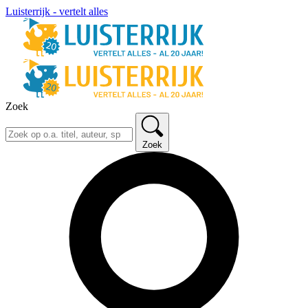
Luisterrijk - vertelt alles
Zoek
Zoek