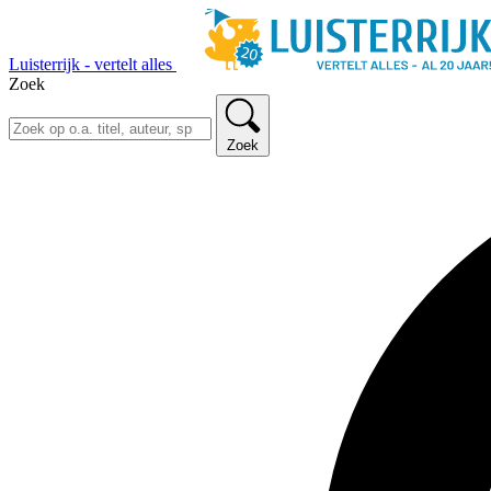
Luisterrijk - vertelt alles
Zoek
Zoek