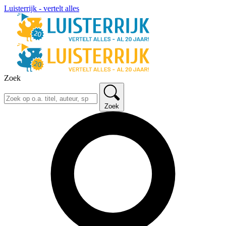
Luisterrijk - vertelt alles
Zoek
Zoek