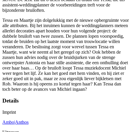
assistent-weddingplanner de voorbereidingen treft voor de
bijzonderste bruiloften.
Tessa en Maartje zijn dolgelukkig met de nieuwe opbergruimte voor
alle attributen. Bij het inruimen kunnen de weddingplanners meteen
allerlei decoraties apart houden voor hun volgende project: de
dubbele bruiloft van twee zussen. De plannen lopen voorspoedig,
totdat de bruiden op het laatste moment van trouwlocatie willen
veranderen. De beslissing zorgt voor wrevel tussen Tessa en
Maartje, want wie neemt al het geregel op zich? Ook hebben de
zussen hun advies nodig over de bruidsjurken van de strenge
ontwerpster Antonia en haar stille assistente, die een onthulling doet
over haar baas… Op de bruiloft loopt Tessa muziekdocent Michiel
weer tegen het lijf. Ze kan het goed met hem vinden, en hij ziet er
zeker goed uit in pak, maar ze zou eigenlijk liever bijkletsen met
Rob. Waarom is hij opeens zo kortaf tegen haar? Kan Tessa dan
toch beter op de avances van Michiel ingaan?
Details
Imprint
Ambo|Anthos