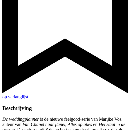
op verlanglijst
Beschrijving
De weddingplanner
is de nieuwe feelgood-serie van Marijke Vos,
auteur van
Van Chanel naar flanel
,
Alles op alles
en
Het staat in de
sterren
. De serie zal uit 8 delen bestaan en draait om Tessa, die als