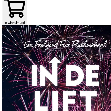
in winkelmand