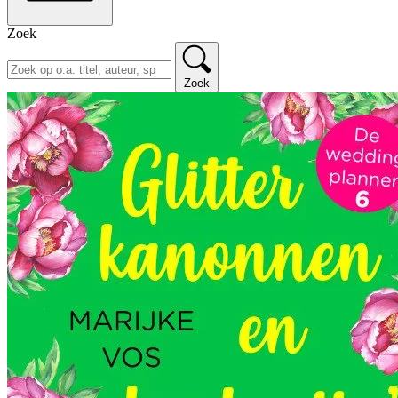
Zoek
Zoek