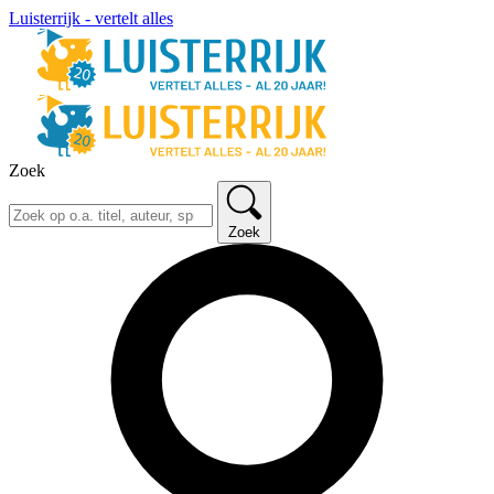
Luisterrijk - vertelt alles
Zoek
Zoek