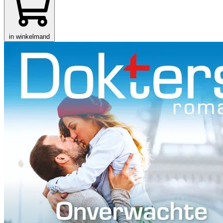
in winkelmand