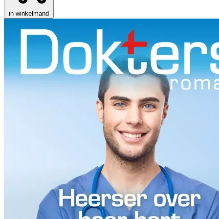
in winkelmand