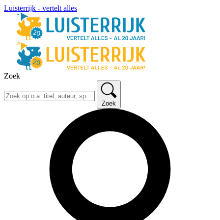
Luisterrijk - vertelt alles
Zoek
Zoek