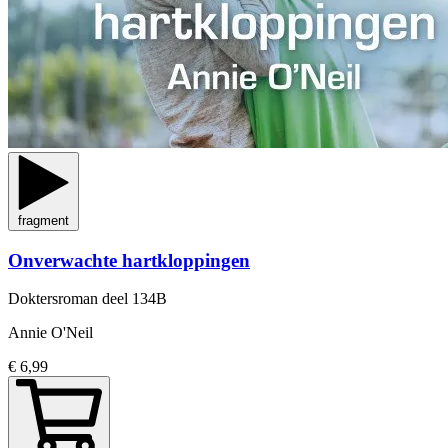
fragment
Onverwachte hartkloppingen
Doktersroman
deel 134B
Annie O'Neil
€ 6,99