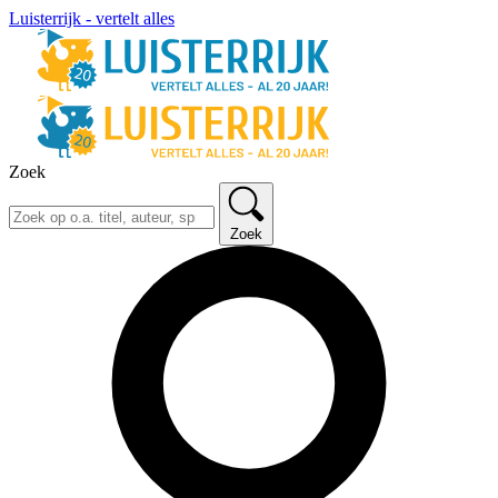
Luisterrijk - vertelt alles
Zoek
Zoek