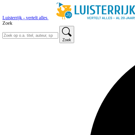
Luisterrijk - vertelt alles
Zoek
Zoek