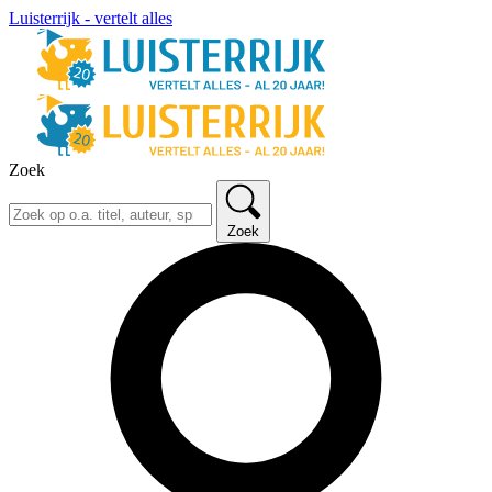
Luisterrijk - vertelt alles
Zoek
Zoek