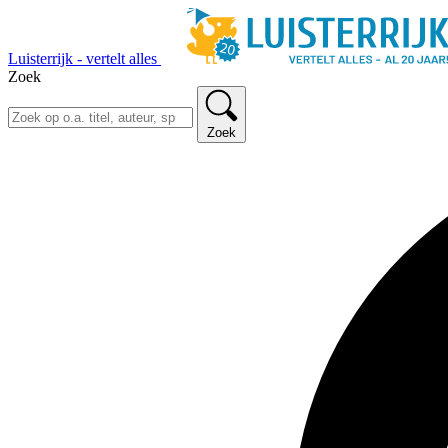
Luisterrijk - vertelt alles
Zoek
Zoek