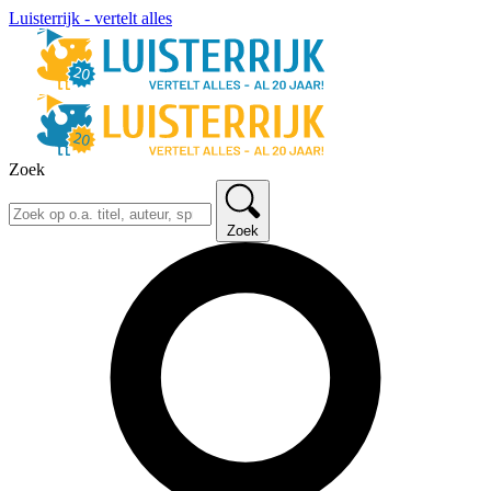
Luisterrijk - vertelt alles
Zoek
Zoek