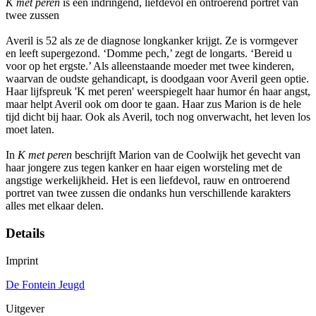
K met peren
is een indringend, liefdevol en ontroerend portret van
twee zussen
Averil is 52 als ze de diagnose longkanker krijgt. Ze is vormgever
en leeft supergezond. ‘Domme pech,’ zegt de longarts. ‘Bereid u
voor op het ergste.’ Als alleenstaande moeder met twee kinderen,
waarvan de oudste gehandicapt, is doodgaan voor Averil geen optie.
Haar lijfspreuk 'K met peren' weerspiegelt haar humor én haar angst,
maar helpt Averil ook om door te gaan. Haar zus Marion is de hele
tijd dicht bij haar. Ook als Averil, toch nog onverwacht, het leven los
moet laten.
In
K met peren
beschrijft Marion van de Coolwijk het gevecht van
haar jongere zus tegen kanker en haar eigen worsteling met de
angstige werkelijkheid. Het is een liefdevol, rauw en ontroerend
portret van twee zussen die ondanks hun verschillende karakters
alles met elkaar delen.
Details
Imprint
De Fontein Jeugd
Uitgever