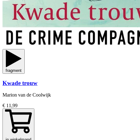
fragment
Kwade trouw
Marion van de Coolwijk
€ 11,99
in winkelmand