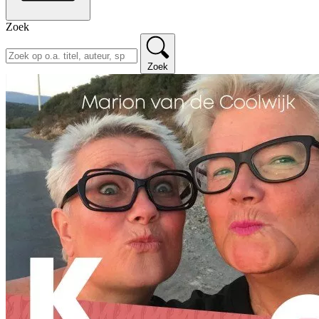
Zoek
Zoek