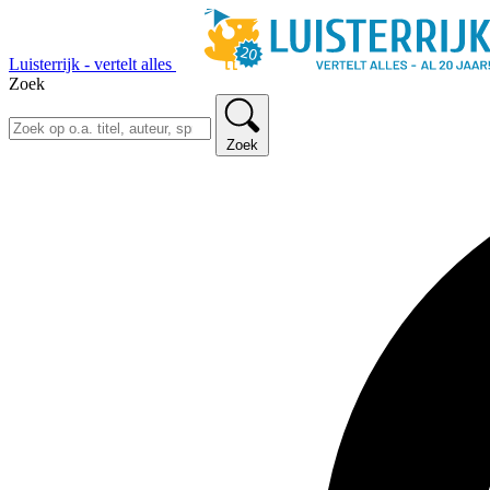
Luisterrijk - vertelt alles
Zoek
Zoek