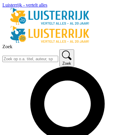
Luisterrijk - vertelt alles
Zoek
Zoek