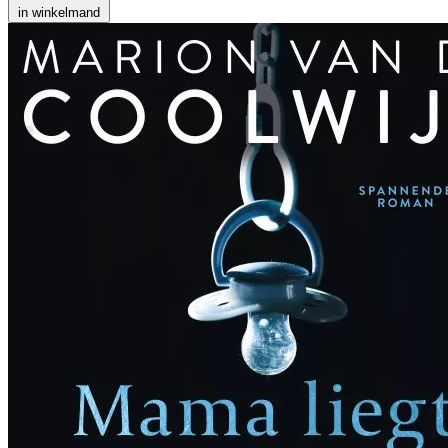
in winkelmand