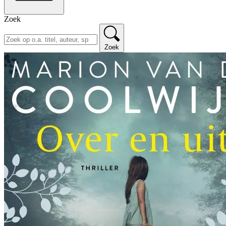
Zoek
Zoek