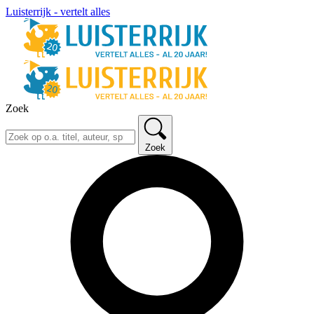
Luisterrijk - vertelt alles
Zoek
Zoek