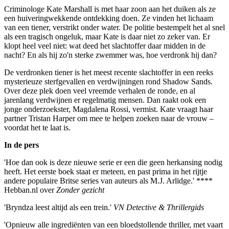
Criminologe Kate Marshall is met haar zoon aan het duiken als ze
een huiveringwekkende ontdekking doen. Ze vinden het lichaam
van een tiener, verstrikt onder water. De politie bestempelt het al snel
als een tragisch ongeluk, maar Kate is daar niet zo zeker van. Er
klopt heel veel niet: wat deed het slachtoffer daar midden in de
nacht? En als hij zo'n sterke zwemmer was, hoe verdronk hij dan?
De verdronken tiener is het meest recente slachtoffer in een reeks
mysterieuze sterfgevallen en verdwijningen rond Shadow Sands.
Over deze plek doen veel vreemde verhalen de ronde, en al
jarenlang verdwijnen er regelmatig mensen. Dan raakt ook een
jonge onderzoekster, Magdalena Rossi, vermist. Kate vraagt haar
partner Tristan Harper om mee te helpen zoeken naar de vrouw –
voordat het te laat is.
In de pers
'Hoe dan ook is deze nieuwe serie er een die geen herkansing nodig
heeft. Het eerste boek staat er meteen, en past prima in het rijtje
andere populaire Britse series van auteurs als M.J. Arlidge.' ****
Hebban.nl over
Zonder gezicht
'Bryndza leest altijd als een trein.'
VN Detective & Thrillergids
'Opnieuw alle ingrediënten van een bloedstollende thriller, met vaart