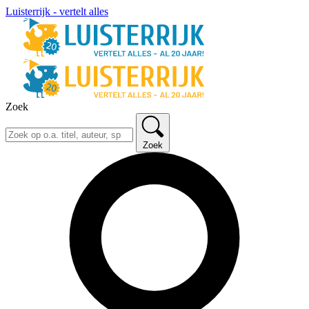
Luisterrijk - vertelt alles
Zoek
Zoek