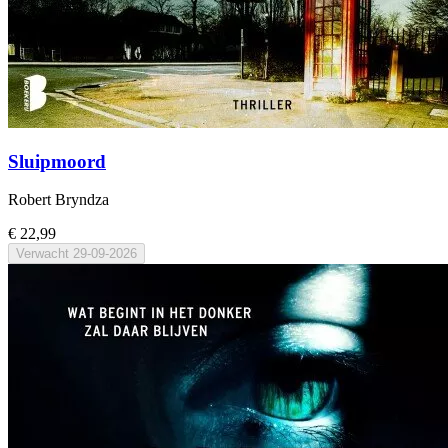
Sluipmoord
Robert Bryndza
€ 22,99
Verwacht
29-09-2026