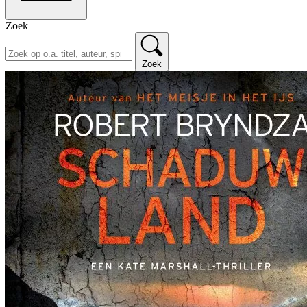
Zoek
Zoek