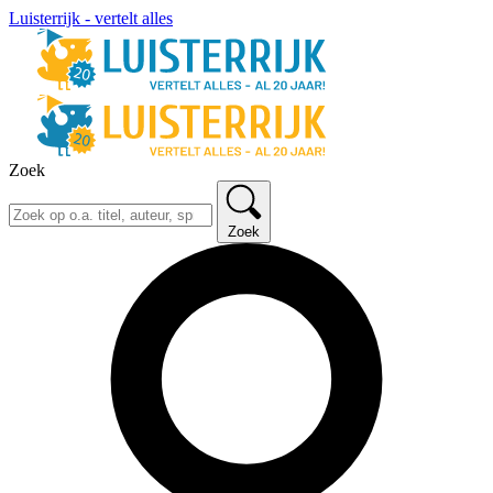
Luisterrijk - vertelt alles
Zoek
Zoek