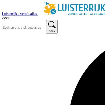
Luisterrijk - vertelt alles
Zoek
Zoek