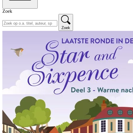
Zoek
Zoek