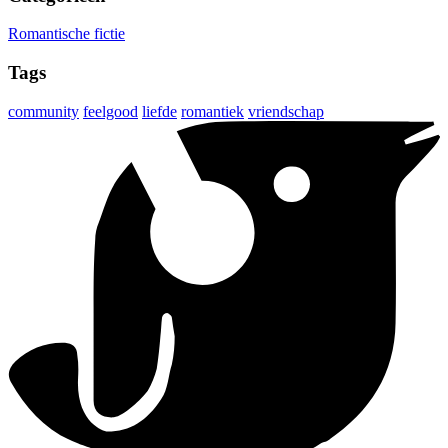
Romantische fictie
Tags
community
feelgood
liefde
romantiek
vriendschap