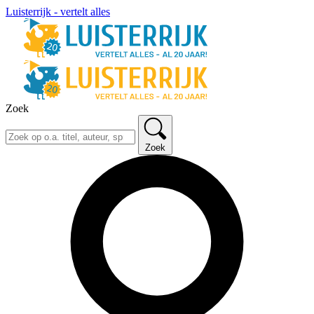
Luisterrijk - vertelt alles
Zoek
Zoek