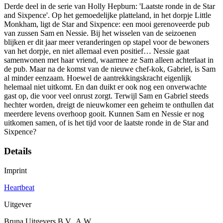
Derde deel in de serie van Holly Hepburn: 'Laatste ronde in de Star
and Sixpence'. Op het gemoedelijke platteland, in het dorpje Little
Monkham, ligt de Star and Sixpence: een mooi gerenoveerde pub
van zussen Sam en Nessie. Bij het wisselen van de seizoenen
blijken er dit jaar meer veranderingen op stapel voor de bewoners
van het dorpje, en niet allemaal even positief… Nessie gaat
samenwonen met haar vriend, waarmee ze Sam alleen achterlaat in
de pub. Maar na de komst van de nieuwe chef-kok, Gabriel, is Sam
al minder eenzaam. Hoewel de aantrekkingskracht eigenlijk
helemaal niet uitkomt. En dan duikt er ook nog een onverwachte
gast op, die voor veel onrust zorgt. Terwijl Sam en Gabriel steeds
hechter worden, dreigt de nieuwkomer een geheim te onthullen dat
meerdere levens overhoop gooit. Kunnen Sam en Nessie er nog
uitkomen samen, of is het tijd voor de laatste ronde in de Star and
Sixpence?
Details
Imprint
Heartbeat
Uitgever
Bruna Uitgevers B.V., A.W.