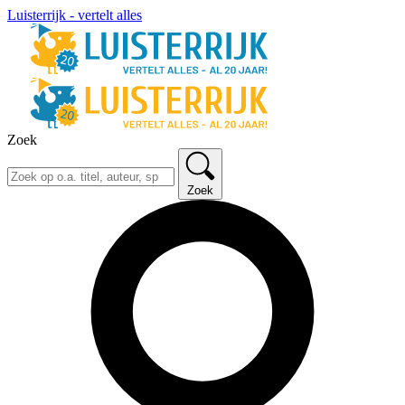
Luisterrijk - vertelt alles
Zoek
Zoek