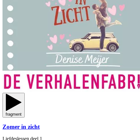
fragment
Zomer in zicht
Liefdeslessen
deel 1