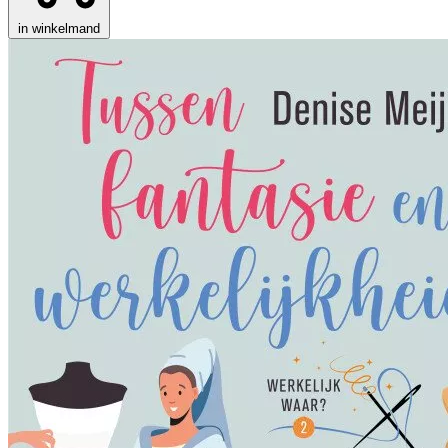
in winkelmand