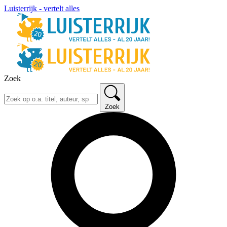
Luisterrijk - vertelt alles
Zoek
Zoek