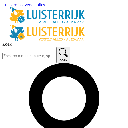
Luisterrijk - vertelt alles
Zoek
Zoek