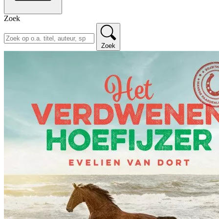
Zoek
Zoek