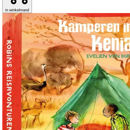
in winkelmand