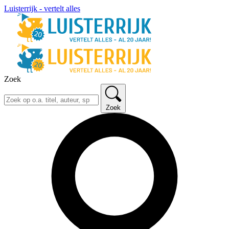
Luisterrijk - vertelt alles
Zoek
Zoek