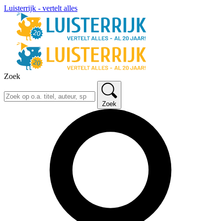
Luisterrijk - vertelt alles
Zoek
Zoek