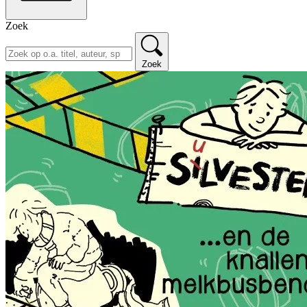
Zoek
Zoek