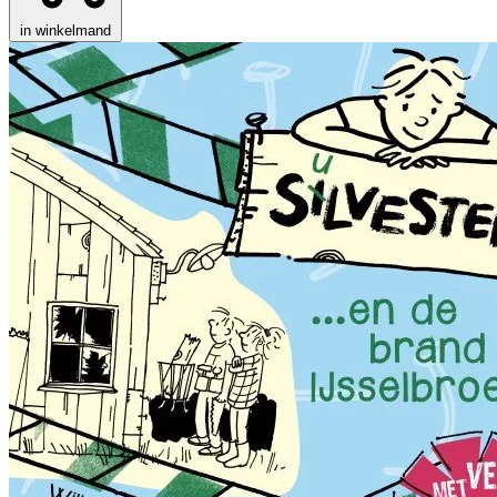
in winkelmand