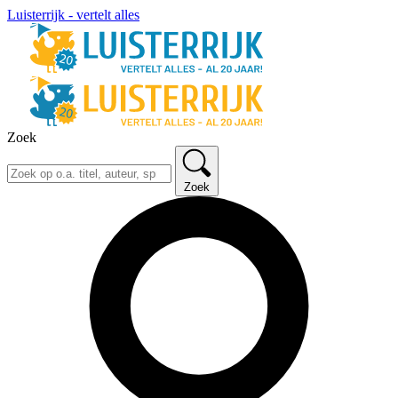
Luisterrijk - vertelt alles
Zoek
Zoek