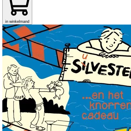
in winkelmand