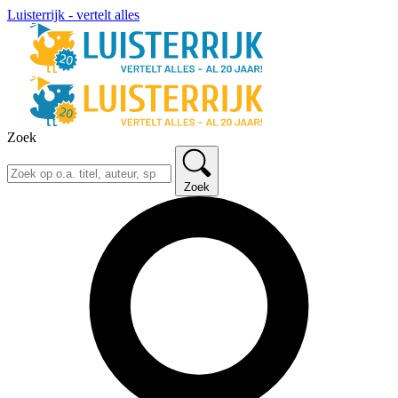
Luisterrijk - vertelt alles
Zoek
Zoek