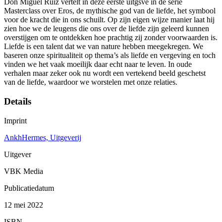
Don Miguel Ruiz vertelt in deze eerste uitgsve in de serie
Masterclass over Eros, de mythische god van de liefde, het symbool
voor de kracht die in ons schuilt. Op zijn eigen wijze manier laat hij
zien hoe we de leugens die ons over de liefde zijn geleerd kunnen
overstijgen om te ontdekken hoe prachtig zij zonder voorwaarden is.
Liefde is een talent dat we van nature hebben meegekregen. We
baseren onze spiritualiteit op thema’s als liefde en vergeving en toch
vinden we het vaak moeilijk daar echt naar te leven. In oude
verhalen maar zeker ook nu wordt een vertekend beeld geschetst
van de liefde, waardoor we worstelen met onze relaties.
Details
Imprint
AnkhHermes, Uitgeverij
Uitgever
VBK Media
Publicatiedatum
12 mei 2022
ISBN