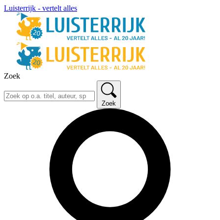
Luisterrijk - vertelt alles
Zoek
Zoek