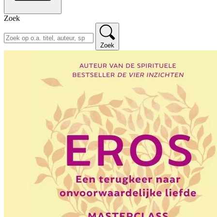
Zoek
Zoek