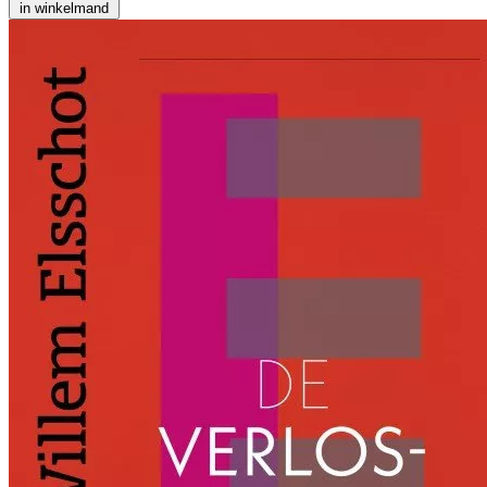
in winkelmand