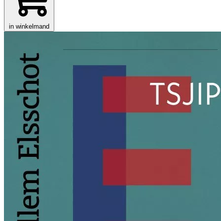
in winkelmand