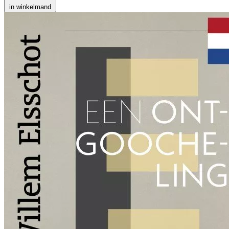
in winkelmand