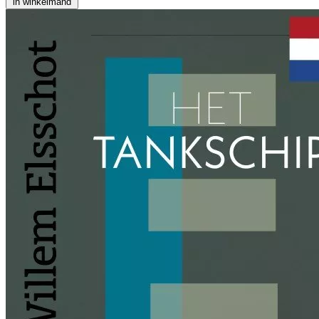
in winkelmand