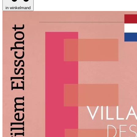
in winkelmand