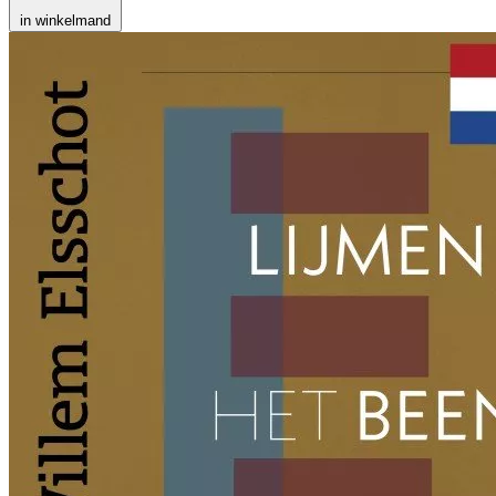
in winkelmand