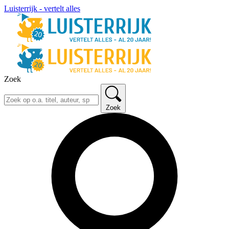
Luisterrijk - vertelt alles
Zoek
Zoek