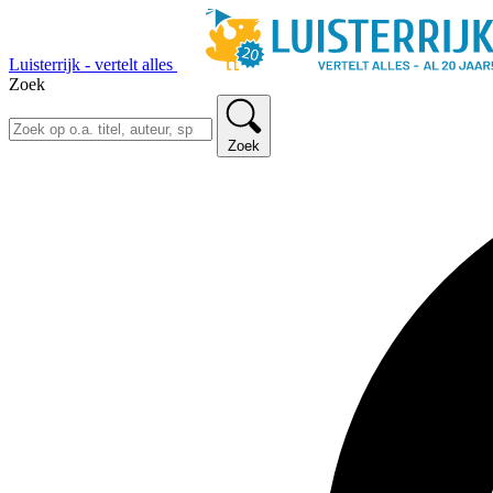
Luisterrijk - vertelt alles
Zoek
Zoek