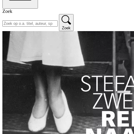
Zoek
Zoek