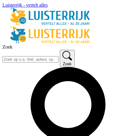
Luisterrijk - vertelt alles
Zoek
Zoek