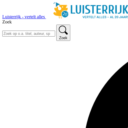
Luisterrijk - vertelt alles
Zoek
Zoek