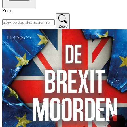
Zoek
Zoek