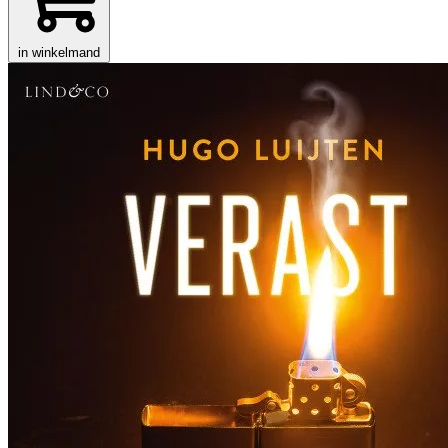
in winkelmand