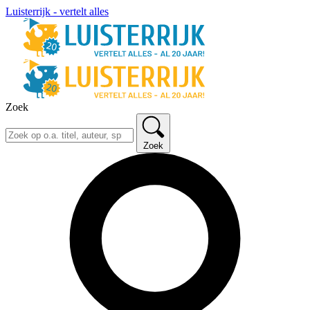
Luisterrijk - vertelt alles
Zoek
Zoek