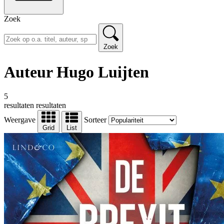
Zoek
Zoek
Auteur Hugo Luijten
5
resultaten
resultaten
Weergave
Sorteer
Grid
List