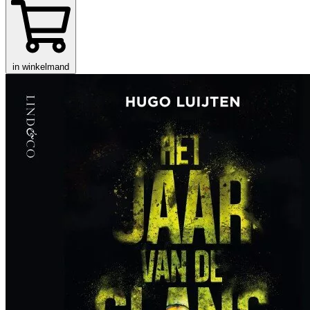
in winkelmand