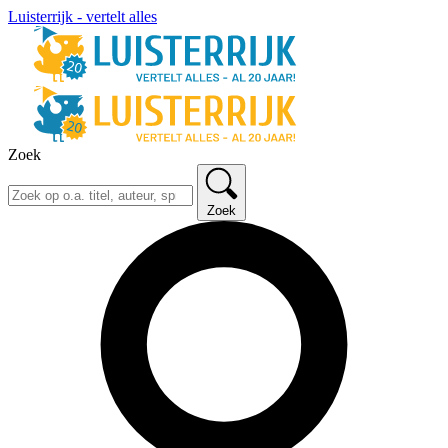
Luisterrijk - vertelt alles
Zoek
Zoek