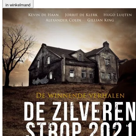
in winkelmand