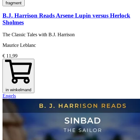
fragment
B.J. Harrison Reads Arsene Lupin versus Herlock
Sholmes
The Classic Tales with B.J. Harrison
Maurice Leblanc
€ 11,99
in winkelmand
Engels