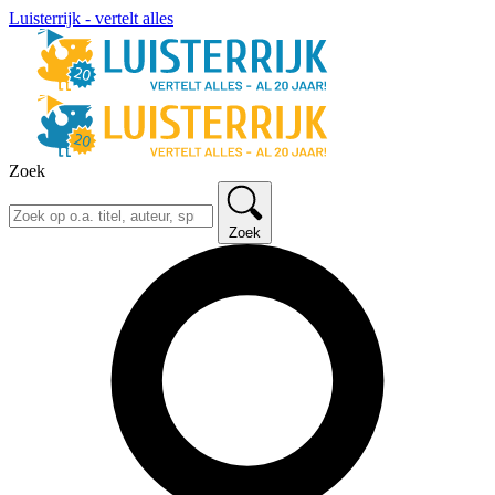
Luisterrijk - vertelt alles
Zoek
Zoek