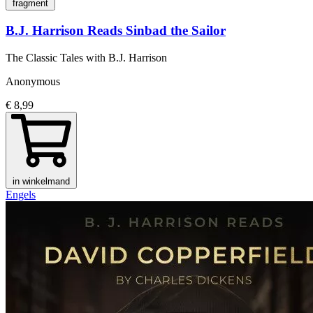
fragment
B.J. Harrison Reads Sinbad the Sailor
The Classic Tales with B.J. Harrison
Anonymous
€ 8,99
in winkelmand
Engels