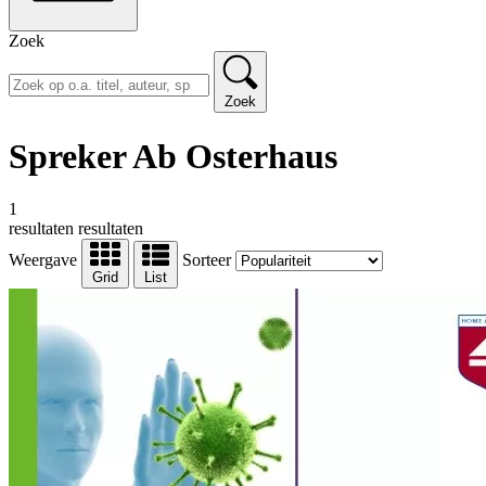
Zoek
Zoek
Spreker Ab Osterhaus
1
resultaten
resultaten
Weergave
Sorteer
Grid
List