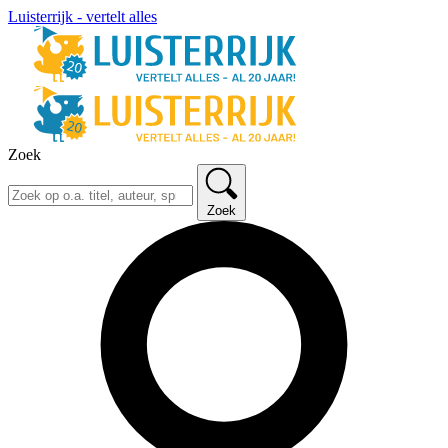
Luisterrijk - vertelt alles
Zoek
Zoek