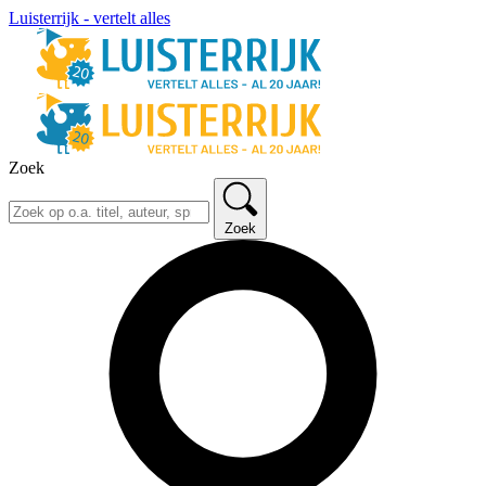
Luisterrijk - vertelt alles
Zoek
Zoek